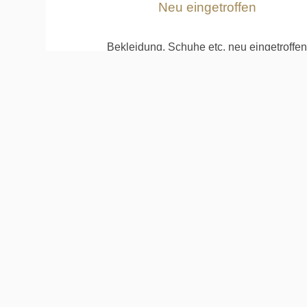
Neu eingetroffen
Bekleidung, Schuhe etc. neu eingetroffe
Wir führen die Firmen: PING, FJ, Daily Spor
Galvin Green, Ecco