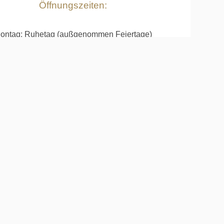
Öffnungszeiten:
ontag: Ruhetag (außgenommen Feiertage)
ienstag bis einschl. Sonntag 10 bis 18 Uhr
Platz und Übungsanlagen täglich geöffnet