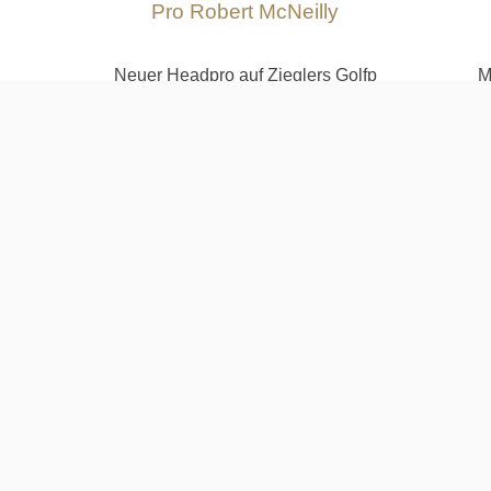
Pro Robert McNeilly
n
Neuer Headpro auf Zieglers Golfp
M
t,
Buchungen über unseren Shop
D
oder direkt bei Robert